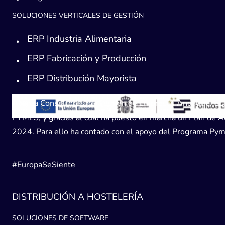
SOLUCIONES VERTICALES DE GESTIÓN
ERP Industria Alimentaria
ERP Fabricación y Producción
ERP Distribución Mayorista
Avanza Consultores de Gestión de Empresas Andaucía, SL, h
PYMES, y gracias al cual ha puesto en marcha un Plan de Acc
2024. Para ello ha contado con el apoyo del Programa Pyme
#EuropaSeSiente
DISTRIBUCIÓN A HOSTELERÍA
SOLUCIONES DE SOFTWARE