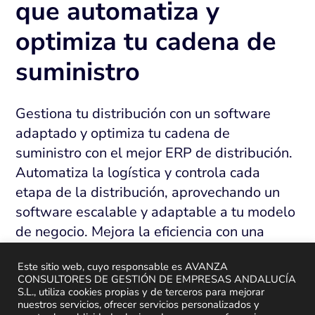
que automatiza y
optimiza tu cadena de
suministro
Gestiona tu distribución con un software
adaptado y optimiza tu cadena de
suministro con el mejor ERP de distribución.
Automatiza la logística y controla cada
etapa de la distribución, aprovechando un
software escalable y adaptable a tu modelo
de negocio. Mejora la eficiencia con una
solución ERP diseñada específicamente para
Este sitio web, cuyo responsable es AVANZA
mayoristas, transformando tus operaciones
CONSULTORES DE GESTIÓN DE EMPRESAS ANDALUCÍA
logísticas y maximizando el rendimiento de
S.L., utiliza cookies propias y de terceros para mejorar
nuestros servicios, ofrecer servicios personalizados y
tu negocio de distribución.