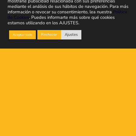
mostrarle publicidad relacionada con sus preferencias
mediante el análisis de sus hábitos de navegación. Para más
información o revocar su consentimiento, lea nuestra
Política
Quiero más
Descargar
de Cookies
. Puedes informarte más sobre qué cookies
información
dossier
estamos utilizando en los AJUSTES.
Rechazar
Ajustes
Aceptar todo
¿Por qué necesitas un ERP
de distribución?
Controlar la trazabilidad
Gestionar en todo momento la
trazabilidad de los artículos recibidos y
enviados para localizar y aislar cualquier
incidencia en cuestión de segundos.