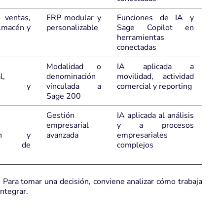
 ventas,
ERP modular y
Funciones de IA y
almacén y
personalizable
Sage Copilot en
herramientas
conectadas
Modalidad o
IA aplicada a
l,
denominación
movilidad, actividad
ial y
vinculada a
comercial y reporting
Sage 200
Gestión
IA aplicada al análisis
empresarial
y a procesos
ución y
avanzada
empresariales
a de
complejos
. Para tomar una decisión, conviene analizar cómo trabaja
ntegrar.