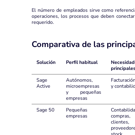
El número de empleados sirve como referenci
operaciones, los procesos que deben conectars
requerido.
Comparativa de las princip
Solución
Perfil habitual
Necesidad
principale
Sage
Autónomos,
Facturació
Active
microempresas
y contabili
y pequeñas
empresas
Sage 50
Pequeñas
Contabilida
empresas
compras, 
clientes,
proveed
stock