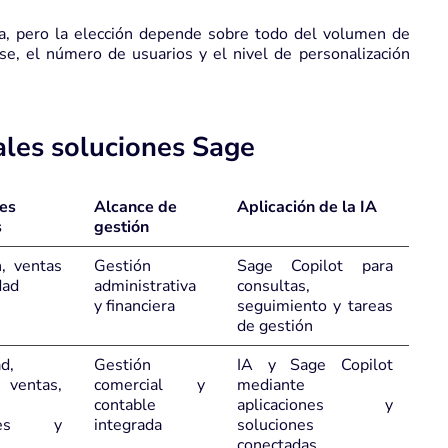
a, pero la elección depende sobre todo del volumen de
e, el número de usuarios y el nivel de personalización
ales soluciones Sage
es
Alcance de
Aplicación de la IA
s
gestión
n, ventas
Gestión
Sage Copilot para
dad
administrativa
consultas,
y financiera
seguimiento y tareas
de gestión
d,
Gestión
IA y Sage Copilot
ventas,
comercial y
mediante
contable
aplicaciones y
ores y
integrada
soluciones
conectadas