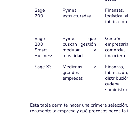
Sage
Pymes
Finanzas,
200
estructuradas
logística, 
fabricación
Sage
Pymes que
Gestión
200
buscan gestión
empresaria
Smart
modular y
comerc
Business
movilidad
financiera
Sage X3
Medianas y
Finanzas,
grandes
fabricación,
empresas
distrib
caden
suministro
Esta tabla permite hacer una primera selección
realmente la empresa y qué procesos necesita i