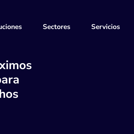
uciones
Sectores
Servicios
óximos
para
chos