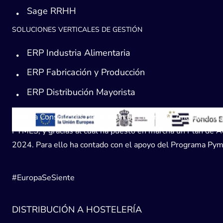
Sage RRHH
SOLUCIONES VERTICALES DE GESTIÓN
ERP Industria Alimentaria
ERP Fabricación y Producción
ERP Distribución Mayorista
Avanza Consultores de Gestión de Empresas Andaucía, SL, h
PYMES, y gracias al cual ha puesto en marcha un Plan de Acc
2024. Para ello ha contado con el apoyo del Programa Pyme
#EuropaSeSiente
DISTRIBUCIÓN A HOSTELERÍA