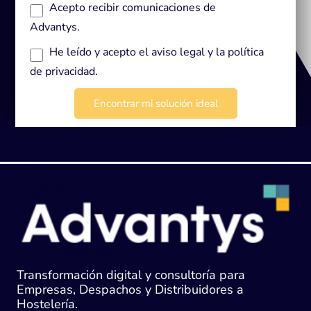
Acepto recibir comunicaciones de
Advantys.
He leído y acepto el
aviso legal
y la
política
de privacidad
.
Transformación digital y consultoría para
Empresas, Despachos y Distribuidores a
Hostelería.