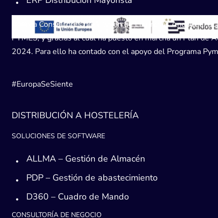
ERP Distribución Mayorista
Avanza Consultores de Gestión de Empresas Andaucía, SL, h
PYMES, y gracias al cual ha puesto en marcha un Plan de Acc
2024. Para ello ha contado con el apoyo del Programa Pyme
#EuropaSeSiente
DISTRIBUCIÓN A HOSTELERÍA
SOLUCIONES DE SOFTWARE
ALLMA – Gestión de Almacén
PDP – Gestión de abastecimiento
D360 – Cuadro de Mando
CONSULTORÍA DE NEGOCIO