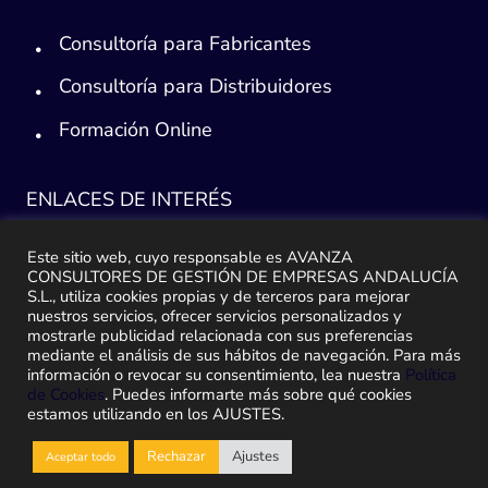
Consultoría para Fabricantes
Consultoría para Distribuidores
Formación Online
ENLACES DE INTERÉS
Consultoría ERP Sage
Este sitio web, cuyo responsable es AVANZA
CONSULTORES DE GESTIÓN DE EMPRESAS ANDALUCÍA
Implantación ERP
S.L., utiliza cookies propias y de terceros para mejorar
nuestros servicios, ofrecer servicios personalizados y
Plan de ayuda Sage
mostrarle publicidad relacionada con sus preferencias
mediante el análisis de sus hábitos de navegación. Para más
información o revocar su consentimiento, lea nuestra
Política
Migración y traspaso de datos
de Cookies
. Puedes informarte más sobre qué cookies
estamos utilizando en los AJUSTES.
Medidas Ley Antifraude
Rechazar
Ajustes
Aceptar todo