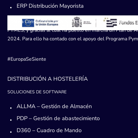
ERP Distribución Mayorista
Avanza Consultores de Gestión de Empresas Andaucía, SL, h
PYMES, y gracias al cual ha puesto en marcha un Plan de Acc
2024. Para ello ha contado con el apoyo del Programa Pyme
#EuropaSeSiente
DISTRIBUCIÓN A HOSTELERÍA
SOLUCIONES DE SOFTWARE
ALLMA – Gestión de Almacén
PDP – Gestión de abastecimiento
D360 – Cuadro de Mando