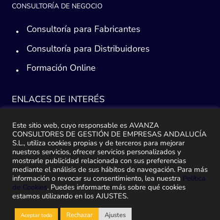
CONSULTORÍA DE NEGOCIO
Consultoría para Fabricantes
Consultoría para Distribuidores
Formación Online
ENLACES DE INTERÉS
Consultoría ERP Sage
Este sitio web, cuyo responsable es AVANZA
CONSULTORES DE GESTIÓN DE EMPRESAS ANDALUCÍA
Implantación ERP
S.L., utiliza cookies propias y de terceros para mejorar
nuestros servicios, ofrecer servicios personalizados y
mostrarle publicidad relacionada con sus preferencias
Plan de ayuda Sage
mediante el análisis de sus hábitos de navegación. Para más
información o revocar su consentimiento, lea nuestra
Política
Migración y traspaso de datos
de Cookies
. Puedes informarte más sobre qué cookies
estamos utilizando en los AJUSTES.
Medidas Ley Antifraude
Rechazar
Ajustes
Aceptar todo