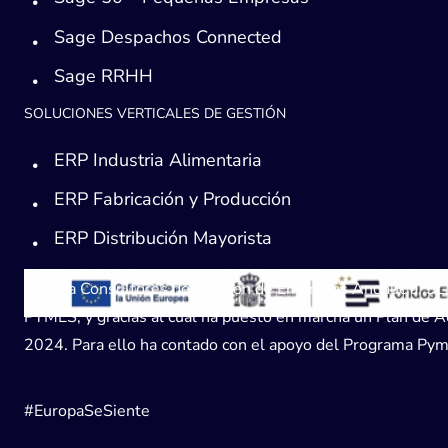
Sage Despachos Connected
Sage RRHH
SOLUCIONES VERTICALES DE GESTIÓN
ERP Industria Alimentaria
ERP Fabricación y Producción
ERP Distribución Mayorista
Avanza Consultores de Gestión de Empresas Andaucía, SL, h
PYMES, y gracias al cual ha puesto en marcha un Plan de Acc
2024. Para ello ha contado con el apoyo del Programa Pyme
#EuropaSeSiente