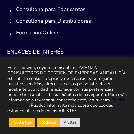
Consultoría para Fabricantes
Consultoría para Distribuidores
Formación Online
ENLACES DE INTERÉS
Consultoría ERP Sage
Este sitio web, cuyo responsable es AVANZA
CONSULTORES DE GESTIÓN DE EMPRESAS ANDALUCÍA
Implantación ERP
S.L., utiliza cookies propias y de terceros para mejorar
nuestros servicios, ofrecer servicios personalizados y
mostrarle publicidad relacionada con sus preferencias
Plan de ayuda Sage
mediante el análisis de sus hábitos de navegación. Para más
información o revocar su consentimiento, lea nuestra
Política
Migración y traspaso de datos
de Cookies
. Puedes informarte más sobre qué cookies
estamos utilizando en los AJUSTES.
Medidas Ley Antifraude
Rechazar
Ajustes
Aceptar todo