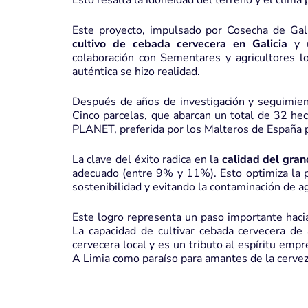
Esto resalta la idoneidad del terreno y el clima
Este proyecto, impulsado por
Cosecha de Gali
cultivo de cebada cervecera en Galicia
y u
colaboración con Sementares y agricultores l
auténtica se hizo realidad.
Después de años de investigación y seguimient
Cinco parcelas, que abarcan un total de 32 he
PLANET
, preferida por los Malteros de España
La clave del éxito radica en la
calidad del gra
adecuado (entre 9% y 11%). Esto optimiza la pr
sostenibilidad y evitando la contaminación de a
Este logro representa un paso importante hacia
La capacidad de cultivar cebada cervecera de a
cervecera local y es un tributo al espíritu empr
A Limia como paraíso para amantes de la cervez