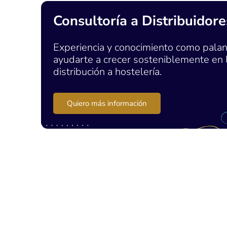
Consultoría a Distribuidore
Experiencia y conocimiento como palan
ayudarte a crecer sosteniblemente en 
distribución a hostelería.
Quiero más información