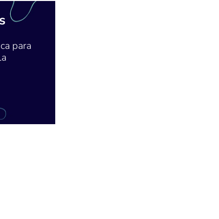
s
ca para
la