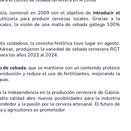
 para el cultivo de cebada cervecera en A Limia.
cia
, comenzó en 2009 con el objetivo de
introducir el
tilizarla para producir cervezas locales. Gracias a la
ocales, la visión de una malta de cebada gallega 100%
o cuidadoso, la cosecha histórica tuvo lugar en agosto.
ctáreas, produjeron la variedad de cebada cervecera
RGT
 para los años 2022 al 2024.
no de cebada
, que se mantiene con un contenido proteico
oducción y reduce el uso de fertilizantes, mejorando la
guas.
 la independencia en la producción cervecera de Galicia.
lta calidad abre nuevas posibilidades para la industria
endedor y la pasión por la cerveza artesanal. El futuro de
a y agricultores es prometedor.