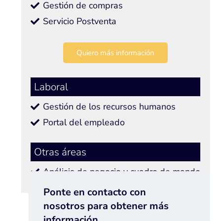
Gestión de compras
Servicio Postventa
Quiero más información
Laboral
Gestión de los recursos humanos
Portal del empleado
Otras áreas
Análisis de negocio y cuadro de mando
CRM y marketing
Ponte en contacto con
nosotros para obtener más
información