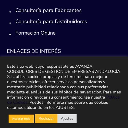
Consultoría para Fabricantes
Consultoría para Distribuidores
Formación Online
ENLACES DE INTERÉS
Consultoría ERP Sage
Este sitio web, cuyo responsable es AVANZA
CONSULTORES DE GESTIÓN DE EMPRESAS ANDALUCÍA
Implantación ERP
S.L., utiliza cookies propias y de terceros para mejorar
nuestros servicios, ofrecer servicios personalizados y
Plan de ayuda Sage
mostrarle publicidad relacionada con sus preferencias
mediante el análisis de sus hábitos de navegación. Para más
información o revocar su consentimiento, lea nuestra
Política
Migración y traspaso de datos
de Cookies
. Puedes informarte más sobre qué cookies
estamos utilizando en los AJUSTES.
Medidas Ley Antifraude
Rechazar
Ajustes
Aceptar todo