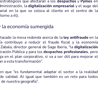
 estratégicos que afectarán a los
despachos
y
Pymes
en
dministración, la
digitalización empresarial
y el auge del
rial en la que se coloca al cliente en el centro de la
torno a él).
l y la economía sumergida
stacado la mesa redonda acerca de la
ley antifraude
en la
 contribuye a reducir el fraude fiscal y la economía
abala, director general de Sage Iberia, “la
digitalización
ración Pública y para los
despachos profesionales
, pero
a en el plan corporativo, si va a ser útil para mejorar el
tan a esta transformación”.
en que “es fundamental adaptar el sector a la realidad
 de calidad. Al igual que también es un reto para todos
n de nuestra geografía”.