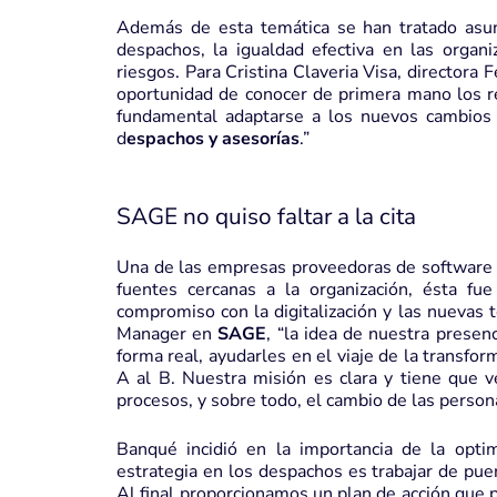
Además de esta temática se han tratado asu
despachos, la igualdad efectiva en las organi
riesgos. Para Cristina Claveria Visa, directora F
oportunidad de conocer de primera mano los re
fundamental adaptarse a los nuevos cambios 
d
espachos y asesorías
.”
SAGE
no quiso faltar a la cita
Una de las empresas proveedoras de software de
fuentes cercanas a la organización, ésta f
compromiso con la digitalización y las nuevas
Manager en
SAGE
, “la idea de nuestra presen
forma real, ayudarles en el viaje de la transfo
A al B. Nuestra misión es clara y tiene que ver
procesos, y sobre todo, el cambio de las person
Banqué incidió en la importancia de la optim
estrategia en los despachos es trabajar de puer
Al final proporcionamos un plan de acción que 