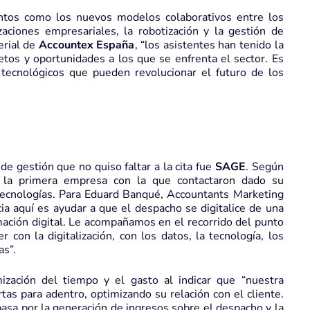
ntos como los nuevos modelos colaborativos entre los
zaciones empresariales, la robotización y la gestión de
erial de
Accountex España
, “los asistentes han tenido la
tos y oportunidades a los que se enfrenta el sector. Es
tecnológicos que pueden revolucionar el futuro de los
 gestión que no quiso faltar a la cita fue
SAGE
. Según
ue la primera empresa con la que contactaron dado su
 tecnologías. Para Eduard Banqué, Accountants Marketing
cia aquí es ayudar a que el despacho se digitalice de una
rmación digital. Le acompañamos en el recorrido del punto
 con la digitalización, con los datos, la tecnología, los
as”.
ización del tiempo y el gasto al indicar que “nuestra
tas para adentro, optimizando su relación con el cliente.
pasa por la generación de ingresos sobre el despacho y la