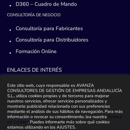
D360 – Cuadro de Mando
CONSULTORÍA DE NEGOCIO
Consultoría para Fabricantes
Consultoría para Distribuidores
Formación Online
ENLACES DE INTERÉS
Consultoría ERP Sage
Este sitio web, cuyo responsable es AVANZA
CONSULTORES DE GESTIÓN DE EMPRESAS ANDALUCÍA
Implantación ERP
S.L., utiliza cookies propias y de terceros para mejorar
nuestros servicios, ofrecer servicios personalizados y
Plan de ayuda Sage
mostrarle publicidad relacionada con sus preferencias
mediante el análisis de sus hábitos de navegación. Para más
información o revocar su consentimiento, lea nuestra
Política
Migración y traspaso de datos
de Cookies
. Puedes informarte más sobre qué cookies
estamos utilizando en los AJUSTES.
Medidas Ley Antifraude