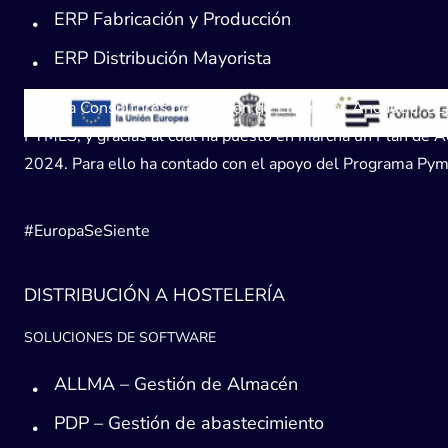
ERP Fabricación y Producción
ERP Distribución Mayorista
Avanza Consultores de Gestión de Empresas Andaucía, SL, h
PYMES, y gracias al cual ha puesto en marcha un Plan de Acc
2024. Para ello ha contado con el apoyo del Programa Pyme
#EuropaSeSiente
DISTRIBUCIÓN A HOSTELERÍA
SOLUCIONES DE SOFTWARE
ALLMA – Gestión de Almacén
PDP – Gestión de abastecimiento