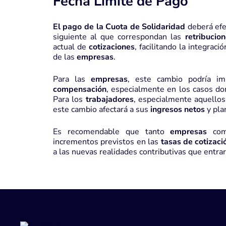
Fecha Límite de Pago
El pago de la Cuota de Solidaridad
deberá efe
siguiente al que correspondan las
retribucio
actual de
cotizaciones
, facilitando la integrac
de las
empresas
.
Para las
empresas
, este cambio podría im
compensación
, especialmente en los casos do
Para los
trabajadores
, especialmente aquello
este cambio afectará a sus
ingresos netos
y pla
Es recomendable que tanto
empresas
co
incrementos previstos en las
tasas de cotizaci
a las nuevas realidades contributivas que entra