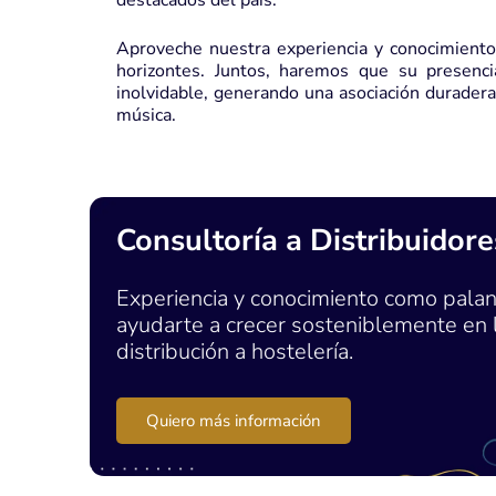
destacados del país.
Aproveche nuestra experiencia y conocimiento
horizontes. Juntos, haremos que su presenc
inolvidable, generando una asociación durader
música.
Consultoría a Distribuidore
Experiencia y conocimiento como palan
ayudarte a crecer sosteniblemente en 
distribución a hostelería.
Quiero más información