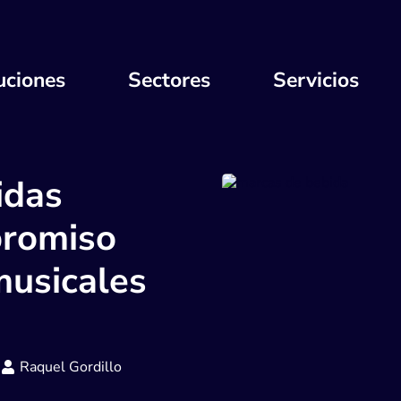
uciones
Sectores
Servicios
idas
promiso
musicales
Raquel Gordillo