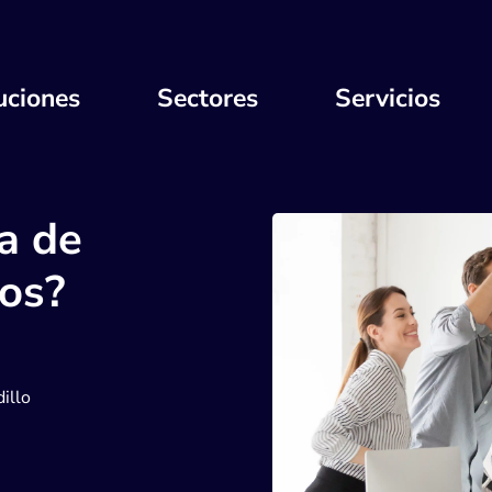
uciones
Sectores
Servicios
ca de
sos?
illo