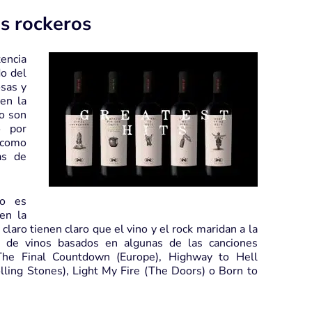
os rockeros
encia
o del
osas y
en la
do son
o por
 como
as de
lo es
en la
laro tienen claro que el vino y el rock maridan a la
a de vinos basados en algunas de las canciones
 The Final Countdown (Europe), Highway to Hell
ling Stones), Light My Fire (The Doors) o Born to