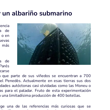
y un albariño submarino
encia
da de
o o en
uevas
 más
a de
Parés
icarse
la que parte de sus viñedos se encuentran a 700
del Penedès. Actualmente en esas tierras sus dos
dades autóctonas casi olvidadas como las Moneu o
as para el paladar. Fruto de esta experimentación
 una limitadísima producción de 400 botellas.
ge una de las referencias más curiosas que se