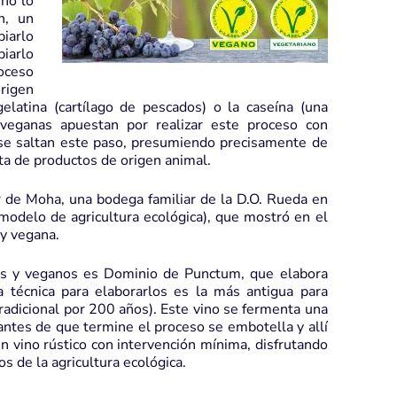
 no lo
n, un
piarlo
iarlo
oceso
origen
latina (cartílago de pescados) o la caseína (una
s veganas apuestan por realizar este proceso con
 se saltan este paso, presumiendo precisamente de
ta de productos de origen animal.
 de Moha, una bodega familiar de la D.O. Rueda en
modelo de agricultura ecológica), que mostró en el
 y vegana.
os y veganos es Dominio de Punctum, que elabora
a técnica para elaborarlos es la más antigua para
adicional por 200 años). Este vino se fermenta una
 antes de que termine el proceso se embotella y allí
un vino rústico con intervención mínima, disfrutando
s de la agricultura ecológica.