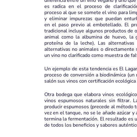
diferencia entre un vino vegano y uno que
es radica en el proceso de clarificació
proceso al que se somete el vino para lim
y eliminar impurezas que puedan enturb
en el paso previo al embotellado. El pr
tradicional incluye algunos productos de 
animal como la albumina de huevo, la ge
proteína de la leche). Las alternativa
alternativas no animales o directamente
un vino no clarificado como muestra de fal
Un ejemplo de esta tendencia es El Lagar
proceso de conversión a biodinámica (un 
salón sus vinos con certificación ecológica
Otra bodega que elabora vinos ecológic
vinos espumosos naturales sin filtrar. L
producir espumosos (precede al método tr
vez en el tanque, no se le añade azúcar y
termina la fermentación. El resultado es 
de todos los beneficios y sabores auténtico