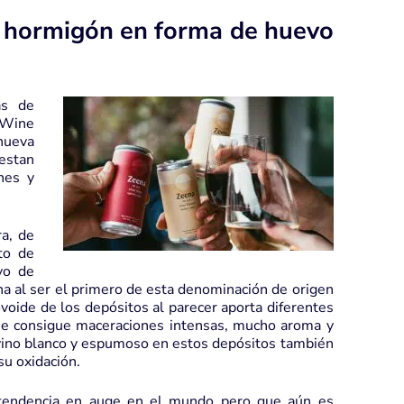
e hormigón en forma de huevo
as de
 Wine
nueva
estan
nes y
a, de
to de
vo de
na al ser el primero de esta denominación de origen
ovoide de los depósitos al parecer aporta diferentes
 que consigue maceraciones intensas, mucho aroma y
 vino blanco y espumoso en estos depósitos también
su oxidación.
 tendencia en auge en el mundo pero que aún es