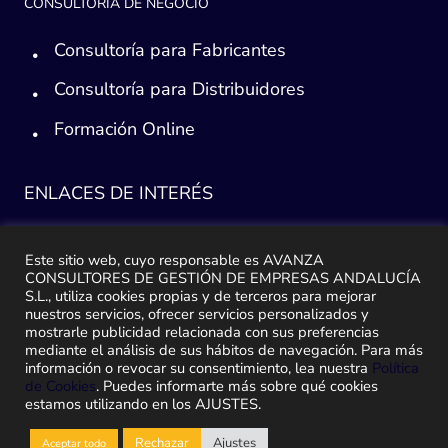
CONSULTORÍA DE NEGOCIO
Consultoría para Fabricantes
Consultoría para Distribuidores
Formación Online
ENLACES DE INTERÉS
Consultoría ERP Sage
Este sitio web, cuyo responsable es AVANZA
CONSULTORES DE GESTIÓN DE EMPRESAS ANDALUCÍA
Implantación ERP
S.L., utiliza cookies propias y de terceros para mejorar
nuestros servicios, ofrecer servicios personalizados y
Plan de ayuda Sage
mostrarle publicidad relacionada con sus preferencias
mediante el análisis de sus hábitos de navegación. Para más
Migración y traspaso de datos
información o revocar su consentimiento, lea nuestra
Política
de Cookies
. Puedes informarte más sobre qué cookies
Medidas Ley Antifraude
estamos utilizando en los AJUSTES.
Rechazar
Ajustes
Aceptar todo