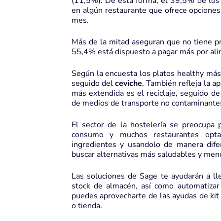
(11,5%). De esta forma, el 39,5% de los
en algún restaurante que ofrece opciones 
mes.
Más de la mitad aseguran que no tiene p
55,4% está dispuesto a pagar más por ali
Según la encuesta los platos healthy má
seguido del
ceviche
. También refleja la a
más extendida es el reciclaje, seguido de
de medios de transporte no contaminante
El sector de la hostelería se preocupa 
consumo y muchos restaurantes optan
ingredientes y usandolo de manera difer
buscar alternativas más saludables y men
Las
soluciones de Sage
te ayudarán a lle
stock de almacén, así como automatizar
puedes aprovecharte de las
ayudas de kit 
o tienda.