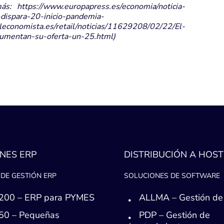
ás: https://www.europapress.es/economia/noticia-
dispara-20-inicio-pandemia-
conomista.es/retail/noticias/11629208/02/22/El-
umentan-su-oferta-un-25.html)
NES ERP
DISTRIBUCIÓN A HOST
DE GESTIÓN ERP
SOLUCIONES DE SOFTWARE
200 – ERP para PYMES
ALLMA – Gestión de
50 – Pequeñas
PDP – Gestión de