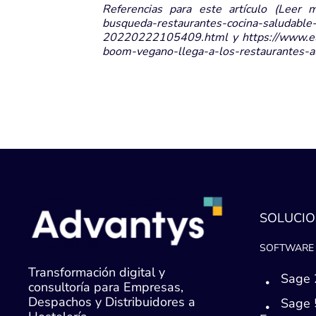
Referencias para este artículo (Leer m
busqueda-restaurantes-cocina-saludable-
20220222105409.html y https://www.ele
boom-vegano-llega-a-los-restaurantes-a
SOLUCIO
SOFTWARE 
Transformación digital y
Sage 
consultoría para Empresas,
Despachos y Distribuidores a
Sage 