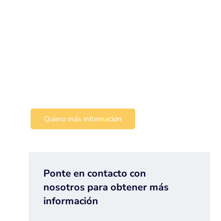
Sage 50
Controla todas las áreas de tu negocio
con una única herramienta,
aumentando la rentabilidad y la
productividad de tu empresa.
Quiero más información
Ponte en contacto con
nosotros para obtener más
información