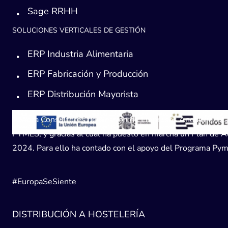
Sage RRHH
SOLUCIONES VERTICALES DE GESTIÓN
ERP Industria Alimentaria
ERP Fabricación y Producción
ERP Distribución Mayorista
Avanza Consultores de Gestión de Empresas Andaucía, SL, h
PYMES, y gracias al cual ha puesto en marcha un Plan de Acc
2024. Para ello ha contado con el apoyo del Programa Pyme
#EuropaSeSiente
DISTRIBUCIÓN A HOSTELERÍA