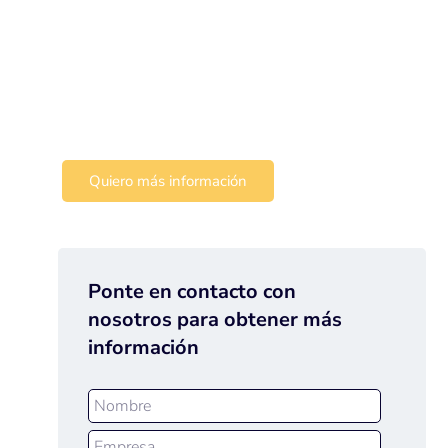
Descubre una solución de gestión
empresarial global, estándar, modular,
conectada y adaptable a tus
necesidades, que además crece junto
a tu empresa.
Quiero más información
Ponte en contacto con
nosotros para obtener más
información