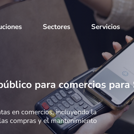
uciones
Sectores
Servicios
 público para comercios para
ntas en comercios, incluyendo la
e las compras y el mantenimiento