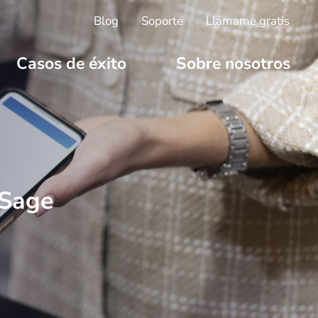
Blog
Soporte
Llámame gratis
Casos de éxito
Sobre nosotros
 Sage