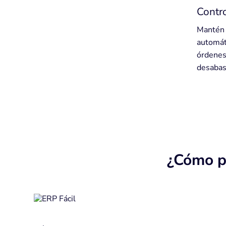
Contro
Mantén 
automát
órdenes
desabas
¿Cómo p