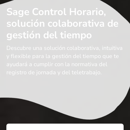
Sage Control Horario,
solución colaborativa de
gestión del tiempo
Descubre una solución colaborativa, intuitiva
y flexible para la gestión del tiempo que te
ayudará a cumplir con la normativa del
registro de jornada y del teletrabajo.