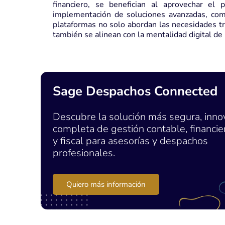
financiero, se benefician al aprovechar el
implementación de soluciones avanzadas, c
plataformas no solo abordan las necesidades tra
también se alinean con la mentalidad digital de
Sage Despachos Connected
Descubre la solución más segura, inno
completa de gestión contable, financier
y fiscal para asesorías y despachos
profesionales.
Quiero más información