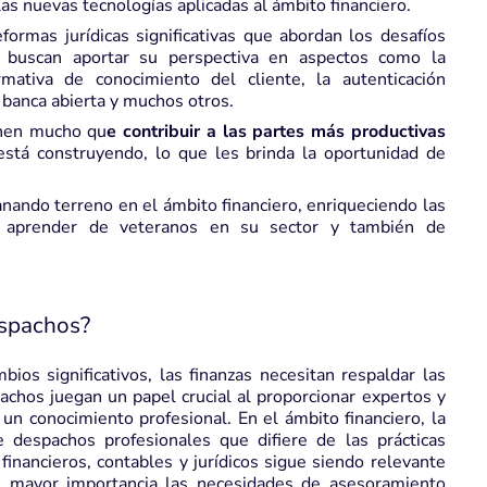
as nuevas tecnologías aplicadas al ámbito financiero.
formas jurídicas significativas que abordan los desafíos
s buscan aportar su perspectiva en aspectos como la
rmativa de conocimiento del cliente, la autenticación
a banca abierta y muchos otros.
enen mucho qu
e contribuir a las partes más productivas
stá construyendo, lo que les brinda la oportunidad de
nando terreno en el ámbito financiero, enriqueciendo las
es aprender de veteranos en su sector y también de
espachos?
os significativos, las finanzas necesitan respaldar las
chos juegan un papel crucial al proporcionar expertos y
un conocimiento profesional. En el ámbito financiero, la
 despachos profesionales que difiere de las prácticas
inancieros, contables y jurídicos sigue siendo relevante
n mayor importancia las necesidades de asesoramiento