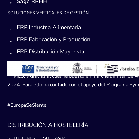
Sage RRHH
SOLUCIONES VERTICALES DE GESTIÓN
ERP Industria Alimentaria
ERP Fabricación y Producción
ERP Distribución Mayorista
Avanza Consultores de Gestión de Empresas Andaucía, SL, h
PYMES, y gracias al cual ha puesto en marcha un Plan de Acc
2024. Para ello ha contado con el apoyo del Programa Pyme
#EuropaSeSiente
DISTRIBUCIÓN A HOSTELERÍA
SOLUCIONES DE SOFTWARE