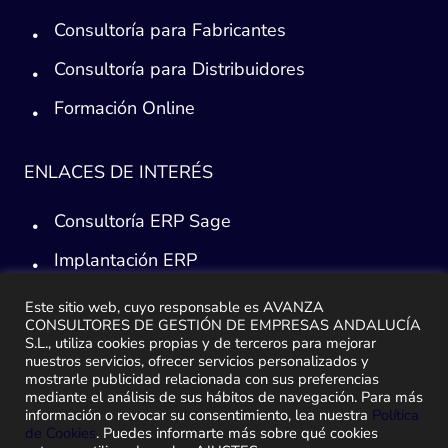
Consultoría para Fabricantes
Consultoría para Distribuidores
Formación Online
ENLACES DE INTERÉS
Consultoría ERP Sage
Implantación ERP
Plan de ayuda Sage
Este sitio web, cuyo responsable es AVANZA
CONSULTORES DE GESTIÓN DE EMPRESAS ANDALUCÍA
Migración y traspaso de datos
S.L., utiliza cookies propias y de terceros para mejorar
nuestros servicios, ofrecer servicios personalizados y
Medidas Ley Antifraude
mostrarle publicidad relacionada con sus preferencias
mediante el análisis de sus hábitos de navegación. Para más
información o revocar su consentimiento, lea nuestra
Política
de Cookies
. Puedes informarte más sobre qué cookies