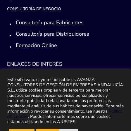
CONSULTORÍA DE NEGOCIO
Consultoría para Fabricantes
Consultoría para Distribuidores
Formación Online
ENLACES DE INTERÉS
Consultoría ERP Sage
Este sitio web, cuyo responsable es AVANZA
CONSULTORES DE GESTIÓN DE EMPRESAS ANDALUCÍA
Implantación ERP
S.L., utiliza cookies propias y de terceros para mejorar
nuestros servicios, ofrecer servicios personalizados y
mostrarle publicidad relacionada con sus preferencias
Plan de ayuda Sage
mediante el análisis de sus hábitos de navegación. Para más
información o revocar su consentimiento, lea nuestra
Política
Migración y traspaso de datos
de Cookies
. Puedes informarte más sobre qué cookies
estamos utilizando en los AJUSTES.
Medidas Ley Antifraude