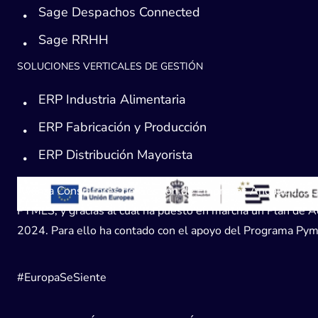
Sage Despachos Connected
Sage RRHH
SOLUCIONES VERTICALES DE GESTIÓN
ERP Industria Alimentaria
ERP Fabricación y Producción
ERP Distribución Mayorista
Avanza Consultores de Gestión de Empresas Andaucía, SL, h
PYMES, y gracias al cual ha puesto en marcha un Plan de Acc
2024. Para ello ha contado con el apoyo del Programa Pyme
#EuropaSeSiente