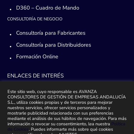
D360 – Cuadro de Mando
CONSULTORÍA DE NEGOCIO
Consultoría para Fabricantes
Consultoría para Distribuidores
Formación Online
ENLACES DE INTERÉS
Consultoría ERP Sage
Este sitio web, cuyo responsable es AVANZA
CONSULTORES DE GESTIÓN DE EMPRESAS ANDALUCÍA
Implantación ERP
S.L., utiliza cookies propias y de terceros para mejorar
nuestros servicios, ofrecer servicios personalizados y
mostrarle publicidad relacionada con sus preferencias
Plan de ayuda Sage
mediante el análisis de sus hábitos de navegación. Para más
información o revocar su consentimiento, lea nuestra
Política
Migración y traspaso de datos
de Cookies
. Puedes informarte más sobre qué cookies