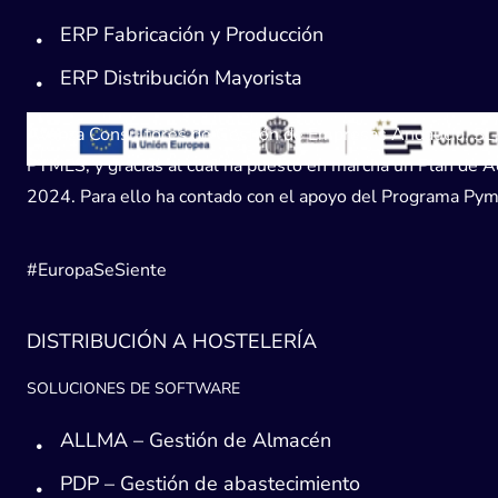
ERP Fabricación y Producción
ERP Distribución Mayorista
Avanza Consultores de Gestión de Empresas Andaucía, SL, h
PYMES, y gracias al cual ha puesto en marcha un Plan de Acc
2024. Para ello ha contado con el apoyo del Programa Pyme
#EuropaSeSiente
DISTRIBUCIÓN A HOSTELERÍA
SOLUCIONES DE SOFTWARE
ALLMA – Gestión de Almacén
PDP – Gestión de abastecimiento