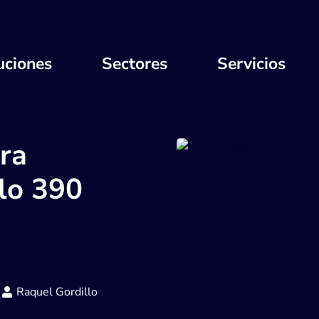
uciones
Sectores
Servicios
ara
lo 390
Raquel Gordillo