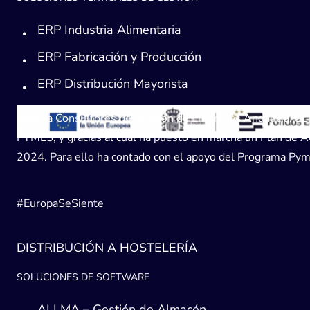
ERP Industria Alimentaria
ERP Fabricación y Producción
ERP Distribución Mayorista
Avanza Consultores de Gestión de Empresas Andaucía, SL, h
PYMES, y gracias al cual ha puesto en marcha un Plan de Acc
2024. Para ello ha contado con el apoyo del Programa Pyme
#EuropaSeSiente
DISTRIBUCIÓN A HOSTELERÍA
SOLUCIONES DE SOFTWARE
ALLMA – Gestión de Almacén