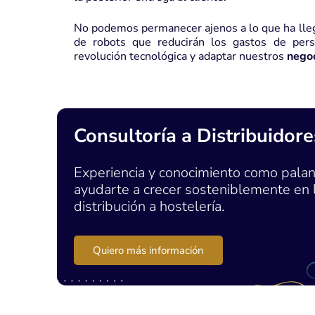
No podemos permanecer ajenos a lo que ha lleg
de robots que reducirán los gastos de per
revolución tecnológica y adaptar nuestros
negoc
Consultoría a Distribuidore
Experiencia y conocimiento como palan
ayudarte a crecer sosteniblemente en 
distribución a hostelería.
Quiero más información