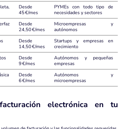
leta,
Desde
PYMEs con todo tipo de
45 €/mes
necesidades y sectores
erfaz
Desde
Microempresas y
24,50 €/mes
autónomos
os
Desde
Startups y empresas en
14,50 €/mes
crecimiento
tos
Desde
Autónomos y pequeñas
9 €/mes
empresas
ásica
Desde
Autónomos y
6 €/mes
microempresas
acturación electrónica en tu
volumen de facturación y las funcionalidades requeridas.