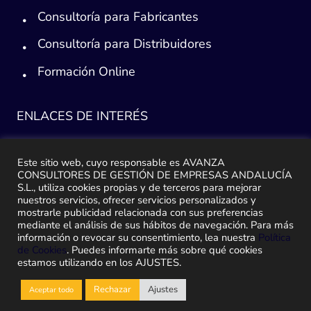
Consultoría para Fabricantes
Consultoría para Distribuidores
Formación Online
ENLACES DE INTERÉS
Consultoría ERP Sage
Este sitio web, cuyo responsable es AVANZA
CONSULTORES DE GESTIÓN DE EMPRESAS ANDALUCÍA
Implantación ERP
S.L., utiliza cookies propias y de terceros para mejorar
nuestros servicios, ofrecer servicios personalizados y
Plan de ayuda Sage
mostrarle publicidad relacionada con sus preferencias
mediante el análisis de sus hábitos de navegación. Para más
Migración y traspaso de datos
información o revocar su consentimiento, lea nuestra
Política
de Cookies
. Puedes informarte más sobre qué cookies
Medidas Ley Antifraude
estamos utilizando en los AJUSTES.
Rechazar
Ajustes
Aceptar todo