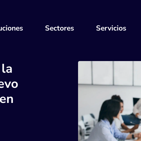
uciones
Sectores
Servicios
 la
uevo
 en