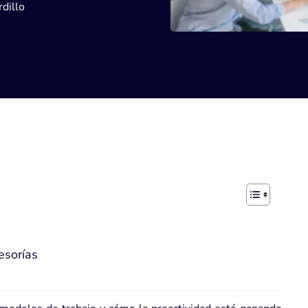
dillo
esorías