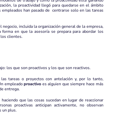
s modelos de trabajo y cómo la proactividad está ganando
ización, la proactividad llegó para quedarse en el ámbito
os empleados han pasado de centrarse solo en las tareas
el negocio, incluida la organización general de la empresa,
 forma en que la asesoría se prepara para abordar los
los clientes.
jo: los que son proactivos y los que son reactivos.
as tareas o proyectos con antelación y, por lo tanto,
 Un empleado
proactivo
es alguien que siempre hace más
 de entrega.
nes haciendo que las cosas sucedan en lugar de reaccionar
sonas proactivas anticipan activamente, no observan
s un plus.