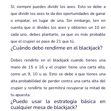
Sí, siempre puedes dividir los ases. Esto se debe a
que dividir los ases te da dos oportunidades de ganar
o empatar, en lugar de una. Sin embargo, ten en
cuenta que si divides los ases y obtienes un 10 en
cada uno, debes plantarte, ya que es más probable
que el crupier se pase de 21 que tú.
¿Cuándo debo rendirme en el blackjack?
Debes rendirte en el blackjack cuando tienes una
mano de 15 o 16 y el crupier tiene una carta alta,
como un 9, 10 u as. Esto se debe a que tienes una
alta probabilidad de perder contra una carta alta del
crupier y rendirte te permitirá recuperar la mitad de
tu apuesta.
¿Puedo usar la estrategia básica en
cualquier mesa de blackjack?