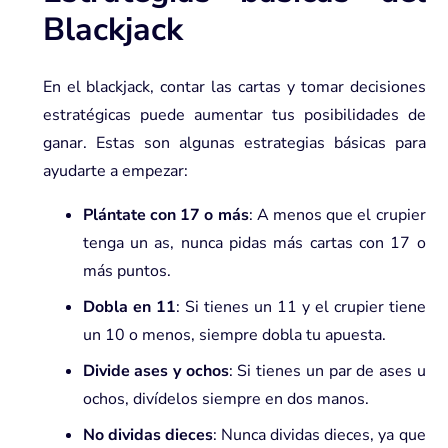
Blackjack
En el blackjack, contar las cartas y tomar decisiones
estratégicas puede aumentar tus posibilidades de
ganar. Estas son algunas estrategias básicas para
ayudarte a empezar:
Plántate con 17 o más
: A menos que el crupier
tenga un as, nunca pidas más cartas con 17 o
más puntos.
Dobla en 11
: Si tienes un 11 y el crupier tiene
un 10 o menos, siempre dobla tu apuesta.
Divide ases y ochos
: Si tienes un par de ases u
ochos, divídelos siempre en dos manos.
No dividas dieces
: Nunca dividas dieces, ya que