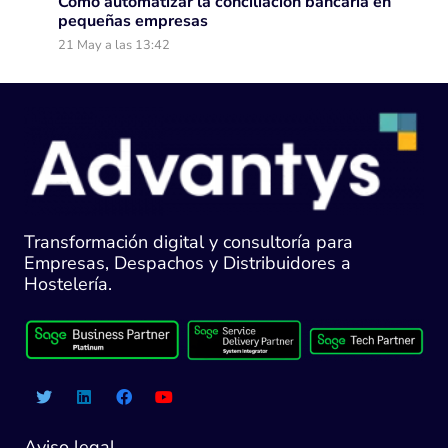
Cómo automatizar la conciliación bancaria en
pequeñas empresas
21 May a las 13:42
Transformación digital y consultoría para
Empresas, Despachos y Distribuidores a
Hostelería.
Aviso legal