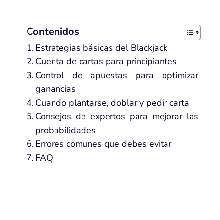
Contenidos
Estrategias básicas del Blackjack
Cuenta de cartas para principiantes
Control de apuestas para optimizar
ganancias
Cuando plantarse, doblar y pedir carta
Consejos de expertos para mejorar las
probabilidades
Errores comunes que debes evitar
FAQ