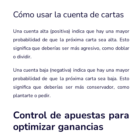
Cómo usar la cuenta de cartas
Una cuenta alta (positiva) indica que hay una mayor
probabilidad de que la próxima carta sea alta. Esto
significa que deberías ser más agresivo, como doblar
o dividir.
Una cuenta baja (negativa) indica que hay una mayor
probabilidad de que la próxima carta sea baja. Esto
significa que deberías ser más conservador, como
plantarte o pedir.
Control de apuestas para
optimizar ganancias