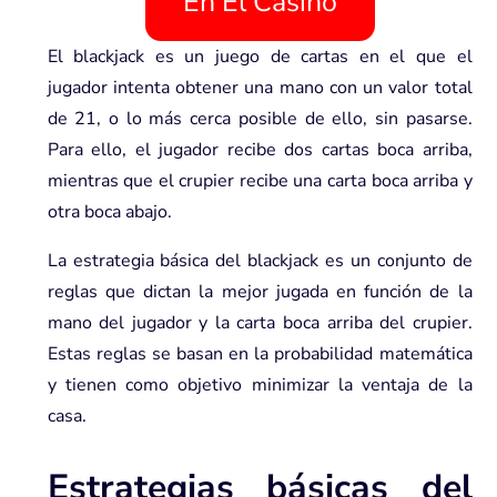
En El Casino
El blackjack es un juego de cartas en el que el
jugador intenta obtener una mano con un valor total
de 21, o lo más cerca posible de ello, sin pasarse.
Para ello, el jugador recibe dos cartas boca arriba,
mientras que el crupier recibe una carta boca arriba y
otra boca abajo.
La estrategia básica del blackjack es un conjunto de
reglas que dictan la mejor jugada en función de la
mano del jugador y la carta boca arriba del crupier.
Estas reglas se basan en la probabilidad matemática
y tienen como objetivo minimizar la ventaja de la
casa.
Estrategias básicas del