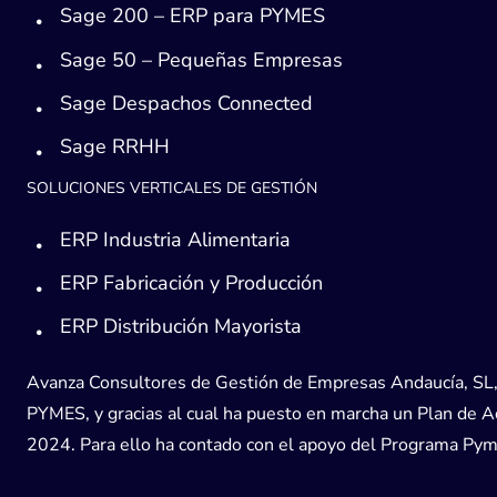
Sage 200 – ERP para PYMES
Sage 50 – Pequeñas Empresas
Sage Despachos Connected
Sage RRHH
SOLUCIONES VERTICALES DE GESTIÓN
ERP Industria Alimentaria
ERP Fabricación y Producción
ERP Distribución Mayorista
Avanza Consultores de Gestión de Empresas Andaucía, SL, h
PYMES, y gracias al cual ha puesto en marcha un Plan de Acc
2024. Para ello ha contado con el apoyo del Programa Pyme