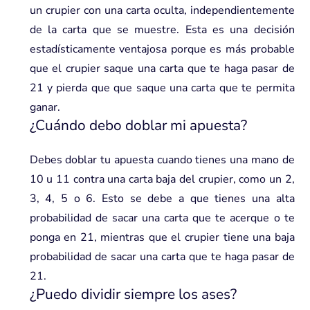
un crupier con una carta oculta, independientemente
de la carta que se muestre. Esta es una decisión
estadísticamente ventajosa porque es más probable
que el crupier saque una carta que te haga pasar de
21 y pierda que que saque una carta que te permita
ganar.
¿Cuándo debo doblar mi apuesta?
Debes doblar tu apuesta cuando tienes una mano de
10 u 11 contra una carta baja del crupier, como un 2,
3, 4, 5 o 6. Esto se debe a que tienes una alta
probabilidad de sacar una carta que te acerque o te
ponga en 21, mientras que el crupier tiene una baja
probabilidad de sacar una carta que te haga pasar de
21.
¿Puedo dividir siempre los ases?