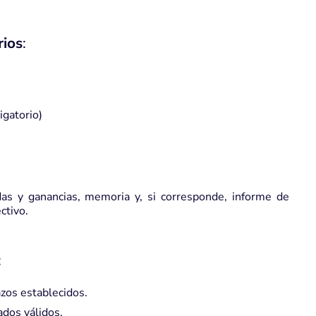
rios
:
gatorio)
das y ganancias, memoria y, si corresponde, informe de
ctivo.
:
azos establecidos.
ados válidos.