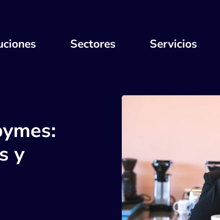
uciones
Sectores
Servicios
pymes:
s y