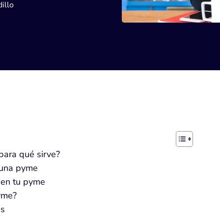
illo
para qué sirve?
e una pyme
 en tu pyme
yme?
es