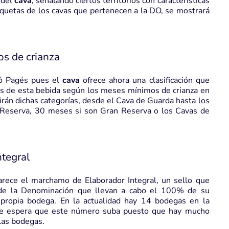
 del
cava
, señalando ciertos territorios con características
etiquetas de los cavas que pertenecen a la DO, se mostrará
os de crianza
ió Pagés pues el
cava
ofrece ahora una clasificación que
os de esta bebida según los meses mínimos de crianza en
irán dichas categorías, desde el Cava de Guarda hasta los
Reserva, 30 meses si son Gran Reserva o los Cavas de
ntegral
rece el marchamo de Elaborador Integral, un sello que
s de la Denominación que llevan a cabo el 100% de su
a propia bodega. En la actualidad hay 14 bodegas en la
 se espera que este número suba puesto que hay mucho
las bodegas.