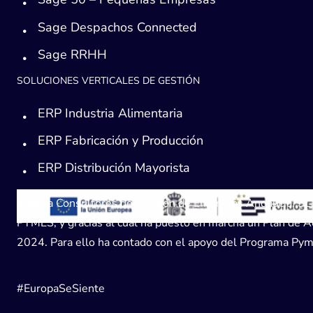
Sage Despachos Connected
Sage RRHH
SOLUCIONES VERTICALES DE GESTIÓN
ERP Industria Alimentaria
ERP Fabricación y Producción
ERP Distribución Mayorista
Avanza Consultores de Gestión de Empresas Andaucía, SL, h
PYMES, y gracias al cual ha puesto en marcha un Plan de Acc
2024. Para ello ha contado con el apoyo del Programa Pyme
#EuropaSeSiente