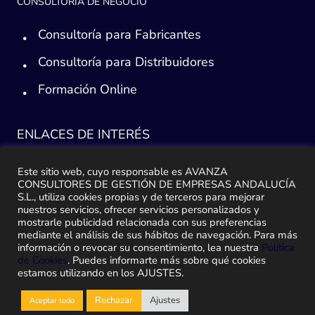
CONSULTORÍA DE NEGOCIO
Consultoría para Fabricantes
Consultoría para Distribuidores
Formación Online
ENLACES DE INTERÉS
Consultoría ERP Sage
Este sitio web, cuyo responsable es AVANZA
CONSULTORES DE GESTIÓN DE EMPRESAS ANDALUCÍA
Implantación ERP
S.L., utiliza cookies propias y de terceros para mejorar
nuestros servicios, ofrecer servicios personalizados y
mostrarle publicidad relacionada con sus preferencias
Plan de ayuda Sage
mediante el análisis de sus hábitos de navegación. Para más
información o revocar su consentimiento, lea nuestra
Política
Migración y traspaso de datos
de Cookies
. Puedes informarte más sobre qué cookies
estamos utilizando en los AJUSTES.
Medidas Ley Antifraude
Rechazar
Ajustes
Aceptar todo