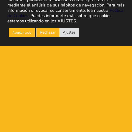
mediante el análisis de sus hábitos de navegación. Para más
información o revocar su consentimiento, lea nuestra
Política
de Cookies
. Puedes informarte más sobre qué cookies
estamos utilizando en los AJUSTES.
Rechazar
Ajustes
Aceptar todo
¿Está tu software Sage
totalmente preparado para
mplir con la Ley Antifraude?
ue
los softwares Sage están preparados para
r con la Ley Antifraude según la nueva
tiva
, es posible que algunos procesos y