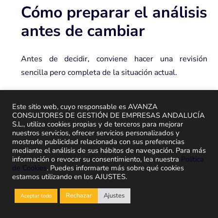
Cómo preparar el análisis
antes de cambiar
Antes de decidir, conviene hacer una revisión
sencilla pero completa de la situación actual.
Puedes empezar por estas preguntas:
Este sitio web, cuyo responsable es AVANZA
¿Qué procesos se gestionan fuera de Sage 50?
CONSULTORES DE GESTIÓN DE EMPRESAS ANDALUCÍA
S.L., utiliza cookies propias y de terceros para mejorar
¿Qué informes se preparan manualmente cada
nuestros servicios, ofrecer servicios personalizados y
mostrarle publicidad relacionada con sus preferencias
mes?
mediante el análisis de sus hábitos de navegación. Para más
información o revocar su consentimiento, lea nuestra
Política
¿Qué departamentos tienen más fricción con el
de Cookies
. Puedes informarte más sobre qué cookies
estamos utilizando en los AJUSTES.
sistema actual?
¿Qué datos se duplican entre herramientas?
Rechazar
Ajustes
Aceptar todo
¿Qué errores se repiten en stock, facturación,