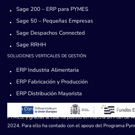
Sage 200 – ERP para PYMES
Sage 50 – Pequeñas Empresas
Sage Despachos Connected
Sage RRHH
SOLUCIONES VERTICALES DE GESTIÓN
ERP Industria Alimentaria
ERP Fabricación y Producción
ERP Distribución Mayorista
Avanza Consultores de Gestión de Empresas Andaucía, SL, h
PYMES, y gracias al cual ha puesto en marcha un Plan de Acc
2024. Para ello ha contado con el apoyo del Programa Pyme