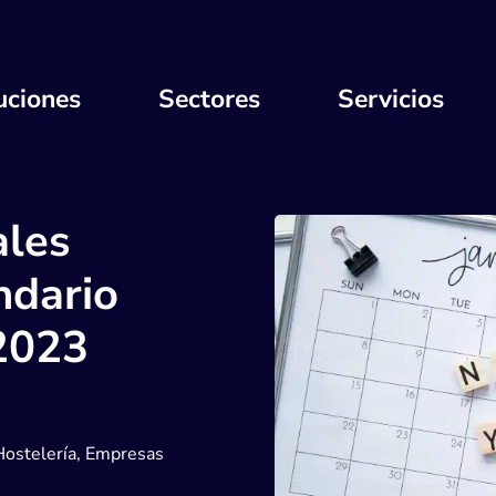
uciones
Sectores
Servicios
ales
ndario
 2023
Hostelería
,
Empresas