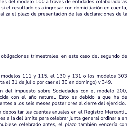
ones del modelo 100 a través de entidades colaboradoras
i el resultado es a ingresar con domiciliación en cuenta,
inaliza el plazo de presentación de las declaraciones de la
 obligaciones trimestrales, en este caso del segundo de
los modelos 111 y 115, el 130 y 131 o los modelos 303
a el 31 de julio por caer el 30 en domingo) y 349.
ión del impuesto sobre Sociedades con el modelo 200,
ncida con el año natural. Esto es debido a que ha de
ntes a los seis meses posteriores al cierre del ejercicio.
ra depositar las cuentas anuales en el Registro Mercantil.
s a la del límite para celebrar junta general ordinaria en
e hubiese celebrado antes, el plazo también vencería con