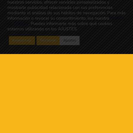
nuestros servicios, ofrecer servicios personalizados y
mostrarle publicidad relacionada con sus preferencias
mediante el análisis de sus hábitos de navegación. Para más
información o revocar su consentimiento, lea nuestra
Política
de Cookies
. Puedes informarte más sobre qué cookies
estamos utilizando en los AJUSTES.
Rechazar
Ajustes
Aceptar todo
Parte 1
Parte 2
Parte 3
Parte 4