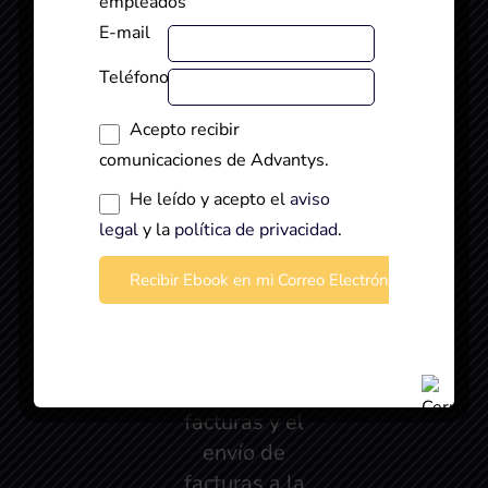
empleados
cambios en el
E-mail
límite de pago
Teléfono
efectivo, los
porcentajes
Acepto recibir
adicionales de
comunicaciones de Advantys.
recargo, la
He leído y acepto el
aviso
imposibilidad
legal
y la
política de privacidad
.
de retraso en
el periodo
ejecutivo, la
facturación
paralela, el
código QR en
facturas y el
envío de
facturas a la