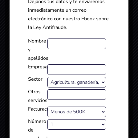
Déjanos tus datos y te enviaremos
inmediatamente un correo
electrónico con nuestro Ebook sobre
Inicia el curso y
la Ley Antifraude.
conoce en 30
minutos las
Nombre
claves de la
y
Ley
apellidos
Antifraude,
Empresa
conocerás las
Sector
respuestas
Otros
sobre ¿Qué?
servicios
¿Cómo? y
Facturación
¿Cuándo? de
esta nueva Ley
Número
y verás temas
de
como los