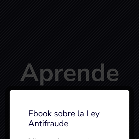
Aprende
a
Ebook sobre la Ley
facturar
Antifraude